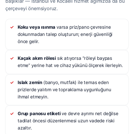
başlıklar — İstanbul ve Kocaeli hizmet ağımızda da bu
çerçeveyi önemsiyoruz.
Koku veya ısınma
varsa priz/pano çevresine
dokunmadan talep oluşturun; enerji güvenliği
önce gelir.
Kaçak akım rölesi
sık atıyorsa “röleyi baypas
etme” yerine hat ve cihaz yükünü ölçerek ilerleyin.
Islak zemin
(banyo, mutfak) ile temas eden
prizlerde yalıtım ve topraklama uygunluğunu
ihmal etmeyin.
Grup panosu etiketi
ve devre ayrımı net değilse
tadilat öncesi düzenlenmesi uzun vadede riski
azaltır.