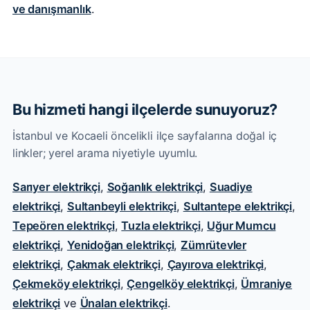
ve danışmanlık
.
Bu hizmeti hangi ilçelerde sunuyoruz?
İstanbul ve Kocaeli öncelikli ilçe sayfalarına doğal iç
linkler; yerel arama niyetiyle uyumlu.
Sarıyer elektrikçi
,
Soğanlık elektrikçi
,
Suadiye
elektrikçi
,
Sultanbeyli elektrikçi
,
Sultantepe elektrikçi
,
Tepeören elektrikçi
,
Tuzla elektrikçi
,
Uğur Mumcu
elektrikçi
,
Yenidoğan elektrikçi
,
Zümrütevler
elektrikçi
,
Çakmak elektrikçi
,
Çayırova elektrikçi
,
Çekmeköy elektrikçi
,
Çengelköy elektrikçi
,
Ümraniye
elektrikçi
ve
Ünalan elektrikçi
.