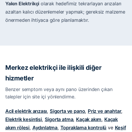
Yakın Elektrikçi
olarak hedefimiz tekrarlayan arızaları
azaltan kalıcı düzenlemeler yapmak; gereksiz malzeme
önermeden ihtiyaca göre planlamaktır.
Merkez elektrikçi ile ilişkili diğer
hizmetler
Benzer semptom veya aynı pano üzerinden çıkan
talepler için site içi yönlendirme.
Acil elektrik arızası
,
Sigorta ve pano
,
Priz ve anahtar
,
Elektrik kesintisi
,
Sigorta atma
,
Kaçak akım
,
Kaçak
akım rölesi
,
Aydınlatma
,
Topraklama kontrolü
ve
Keşif