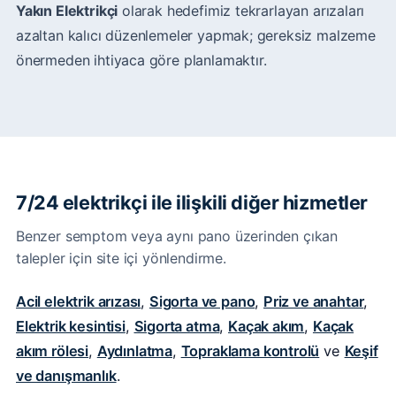
Yakın Elektrikçi
olarak hedefimiz tekrarlayan arızaları
azaltan kalıcı düzenlemeler yapmak; gereksiz malzeme
önermeden ihtiyaca göre planlamaktır.
7/24 elektrikçi ile ilişkili diğer hizmetler
Benzer semptom veya aynı pano üzerinden çıkan
talepler için site içi yönlendirme.
Acil elektrik arızası
,
Sigorta ve pano
,
Priz ve anahtar
,
Elektrik kesintisi
,
Sigorta atma
,
Kaçak akım
,
Kaçak
akım rölesi
,
Aydınlatma
,
Topraklama kontrolü
ve
Keşif
ve danışmanlık
.