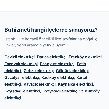
Bu hizmeti hangi ilçelerde sunuyoruz?
İstanbul ve Kocaeli öncelikli ilçe sayfalarına doğal iç
linkler; yerel arama niyetiyle uyumlu.
Cevizli elektrikçi
,
Darıca elektrikçi
,
Erenköy elektrikçi
,
Esenyalı elektrikçi
,
Esenyurt elektrikçi
,
Fatih
elektrikçi
,
Gebze elektrikçi
,
Göktürk elektrikçi
,
Güzelyalı elektrikçi
,
Kadıköy elektrikçi
,
Kartal
elektrikçi
,
Kavacık elektrikçi
,
Kaynarca elektrikçi
,
Kayışdağı elektrikçi
,
Kozyatağı elektrikçi
ve
Kurtköy
elektrikçi
.