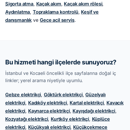
Sigorta atma
,
Kaçak akım
,
Kaçak akım rölesi
,
Aydınlatma
,
Topraklama kontrolü
,
Keşif ve
danışmanlık
ve
Gece acil servis
.
Bu hizmeti hangi ilçelerde sunuyoruz?
İstanbul ve Kocaeli öncelikli ilçe sayfalarına doğal iç
linkler; yerel arama niyetiyle uyumlu.
Gebze elektrikçi
,
Göktürk elektrikçi
,
Güzelyalı
elektrikçi
,
Kadıköy elektrikçi
,
Kartal elektrikçi
,
Kavacık
elektrikçi
,
Kaynarca elektrikçi
,
Kayışdağı elektrikçi
,
Kozyatağı elektrikçi
,
Kurtköy elektrikçi
,
Küplüce
elektrikçi
,
Küçükyalı elektrikçi
,
Küçükçekmece