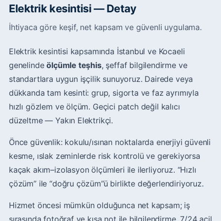
Elektrik kesintisi — Detay
İhtiyaca göre keşif, net kapsam ve güvenli uygulama.
Elektrik kesintisi kapsamında İstanbul ve Kocaeli
genelinde
ölçümle teşhis
, şeffaf bilgilendirme ve
standartlara uygun işçilik sunuyoruz. Dairede veya
dükkanda tam kesinti: grup, sigorta ve faz ayrımıyla
hızlı gözlem ve ölçüm. Geçici patch değil kalıcı
düzeltme — Yakın Elektrikçi.
Önce güvenlik: kokulu/ısınan noktalarda enerjiyi güvenli
kesme, ıslak zeminlerde risk kontrolü ve gerekiyorsa
kaçak akım–izolasyon ölçümleri ile ilerliyoruz. “Hızlı
çözüm” ile “doğru çözüm”ü birlikte değerlendiriyoruz.
Hizmet öncesi mümkün olduğunca net kapsam; iş
sırasında fotoğraf ve kısa not ile bilgilendirme. 7/24 acil