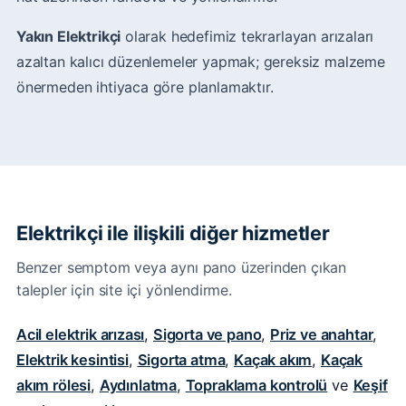
Yakın Elektrikçi
olarak hedefimiz tekrarlayan arızaları
azaltan kalıcı düzenlemeler yapmak; gereksiz malzeme
önermeden ihtiyaca göre planlamaktır.
Elektrikçi ile ilişkili diğer hizmetler
Benzer semptom veya aynı pano üzerinden çıkan
talepler için site içi yönlendirme.
Acil elektrik arızası
,
Sigorta ve pano
,
Priz ve anahtar
,
Elektrik kesintisi
,
Sigorta atma
,
Kaçak akım
,
Kaçak
akım rölesi
,
Aydınlatma
,
Topraklama kontrolü
ve
Keşif