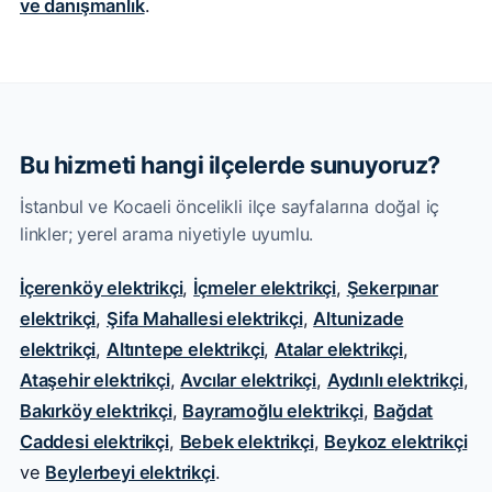
ve danışmanlık
.
Bu hizmeti hangi ilçelerde sunuyoruz?
İstanbul ve Kocaeli öncelikli ilçe sayfalarına doğal iç
linkler; yerel arama niyetiyle uyumlu.
İçerenköy elektrikçi
,
İçmeler elektrikçi
,
Şekerpınar
elektrikçi
,
Şifa Mahallesi elektrikçi
,
Altunizade
elektrikçi
,
Altıntepe elektrikçi
,
Atalar elektrikçi
,
Ataşehir elektrikçi
,
Avcılar elektrikçi
,
Aydınlı elektrikçi
,
Bakırköy elektrikçi
,
Bayramoğlu elektrikçi
,
Bağdat
Caddesi elektrikçi
,
Bebek elektrikçi
,
Beykoz elektrikçi
ve
Beylerbeyi elektrikçi
.