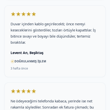
★
★
★
★
★
Duvar içinden kablo geçirilecekti; önce nereyi
keseceklerini gösterdiler, tozları örtüyle kapattılar. İş
bitince sıvayı ve boyayı bile düşündüler, tertemiz
bıraktılar.
Levent Arı, Beşiktaş
✓
DOĞRULANMIŞ İŞLEM
3 hafta önce
★
★
★
★
★
Ne ödeyeceğimi telefonda kabaca, yerinde ise net
rakamla söylediler. Sonradan ek fatura çıkmadı; bu