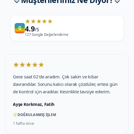
★
★
★
★
★
4.9
G
/5
127 Google Değerlendirme
★
★
★
★
★
Gece saat 02'de aradım. Çok sakin ve kibar
davrandılar. Sorunu kalıcı olarak çözdüler, ertesi gün
de kontrol için aradılar. Kesinlikle tavsiye ederim.
Ayşe Korkmaz, Fatih
✓
DOĞRULANMIŞ İŞLEM
1 hafta önce