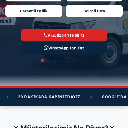
Garantili İşçilik
Belgeli Usta
Ara: 0554 119 60 43
WhatsApp'tan Yaz
Yaptığımız Çalışmalar
•
•
20 DAKİKADA KAPINIZDAYIZ
GOOGLE'DA EN 
Müşterilerimiz Ne Diyor?