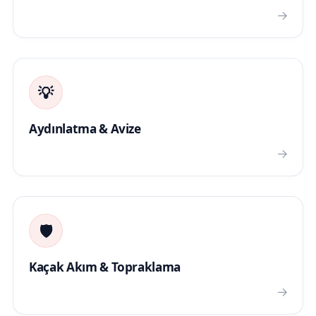
→
💡
Aydınlatma & Avize
→
🛡️
Kaçak Akım & Topraklama
→