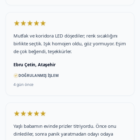
★
★
★
★
★
Mutfak ve koridora LED döşediler; renk sıcaklığını
birlikte seçtik. Işık homojen oldu, göz yormuyor. Eşim
de çok beğendi, teşekkürler.
Ebru Çetin, Ataşehir
✓
DOĞRULANMIŞ İŞLEM
4 gün önce
★
★
★
★
★
Yaşlı babamın evinde prizler titriyordu. Önce onu
dinlediler, sonra panik yaratmadan odayı odaya