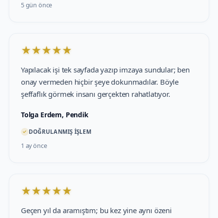
5 gün önce
★
★
★
★
★
Yapılacak işi tek sayfada yazıp imzaya sundular; ben
onay vermeden hiçbir şeye dokunmadılar. Böyle
şeffaflık görmek insanı gerçekten rahatlatıyor.
Tolga Erdem, Pendik
✓
DOĞRULANMIŞ İŞLEM
1 ay önce
★
★
★
★
★
Geçen yıl da aramıştım; bu kez yine aynı özeni