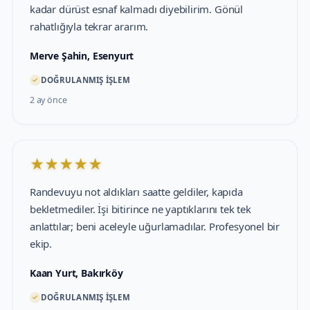
kadar dürüst esnaf kalmadı diyebilirim. Gönül
rahatlığıyla tekrar ararım.
Merve Şahin, Esenyurt
✓
DOĞRULANMIŞ İŞLEM
2 ay önce
★
★
★
★
★
Randevuyu not aldıkları saatte geldiler, kapıda
bekletmediler. İşi bitirince ne yaptıklarını tek tek
anlattılar; beni aceleyle uğurlamadılar. Profesyonel bir
ekip.
Kaan Yurt, Bakırköy
✓
DOĞRULANMIŞ İŞLEM