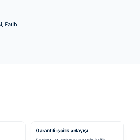
i
,
Fatih
Garantili işçilik anlayışı