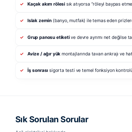
Kaçak akım rölesi
sık atıyorsa “röleyi baypas etme
Islak zemin
(banyo, mutfak) ile temas eden prizle
Grup panosu etiketi
ve devre ayrımı net değilse ta
Avize / ağır yük
montajlarında tavan ankrajı ve hat
İş sonrası
sigorta testi ve temel fonksiyon kontrol
Sık Sorulan Sorular