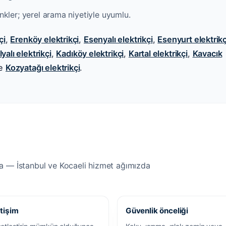
linkler; yerel arama niyetiyle uyumlu.
çi
,
Erenköy elektrikçi
,
Esenyalı elektrikçi
,
Esenyurt elektrikç
yalı elektrikçi
,
Kadıköy elektrikçi
,
Kartal elektrikçi
,
Kavacık
e
Kozyatağı elektrikçi
.
ma — İstanbul ve Kocaeli hizmet ağımızda
etişim
Güvenlik önceliği